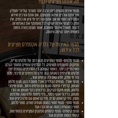
מה אנחנו מציעים לכם?
מגשי אירוח מהווים כיום הרבה יותר מטרנד קולינרי מומלץ.
אם אתם עורכים אירוע מצומצם, אם אתם עורכים אירוע
עסקי לא רשמי או אם אתם עורכים ימי עיון או כנסים, אין
ספק כי מגשי אירוח יעניקו לכל משתתף את האפשרות
להנות מאוכל איכותי ומשובח, אשר מוגש בצורה פחות
רשמית ויותר נעימה ונינוחה.
מגשי האירוח של גלריה אקספרס מציעים
לכל אירוע:
מגשי סלטים- מגשי המציעים מגוון רחב של סלטים טריים,
מפנקים, משובחים וטעימים. כל הסלטים עשויים מחומרי הגלם
האיכותיים ביותר, כאשר השילוב בין המרכיבים השונים יוצר
סלטים מדהימים בטעמם כגון: סלט מלפפונים ים תיכוני, סלט
גזר חי וסלק, סלט טאבולה עדשים ועוד..
מגשי אוכל- מגשים הכוללים אוכל משובח כגון: מגש סלמון
מעושן, קרפצ'ו וסינטה מוגש עם צנימים ורוטב, מגש שיפודי
סלומון, מגש מיקס נקניקים, כריכונים כתף מעושן או הודו
מעושן, כריכוני אנטי פסטי,, מיני פיתות סלט טונה ומלפפון
חמוץ, מיני קרואסון סביח, מיני קרואסון עם סלט ביצים ועוד.
מגשי סושי- מגשי סושי במגוון טעמים שונים. סושי סלמון,
סושי במעטפת בטטה או אבוקדו ועוד
מגשי קינוחים- מגשי קינוחים מפנקים המציעים קינוחי מוס,
קינוחי כוסות מפנקים ועוד.