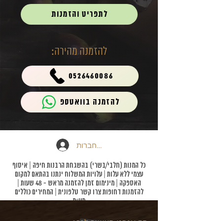
לתפריט והזמנות
להזמנה מהירה:
0526460086
להזמנה בוואטספ
להתחברות
כל המנות (חלבי/בשרי) בהשגחת הרבנות חיפה | איסוף
עצמי ללא עלות | עלויות המשלוח ינתנו בהתאם למקום
האספקה | מינימום זמן להזמנה מראש - 48 שעות |
להזמנות דחופות צרו קשר טלפונית | המחירים כוללים
מע״מ