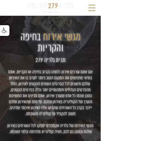
מגשי אירוח
בחיפה
והקריות
מבית גלריה 279
אם אתם עורכים אירוע כלשהו בקרוב בחיפה או הקריות, אתם
בוודאי מחפשים את המקום הטוב ביותר לערוך בו את האירוע
שלכם ודואגים לכל הפרטים השונים הנוגעים לאירוע, החל
מהפרטים הגדולים והמהותיים יותר וכלה בפרטים הקטנים.
כמובן שכמו כל אדם שעורך אירוע, אתם מבינים את החשיבות
והערך של הקולינריה באירוע שלכם. על מנת שהאירוע שלכם
ייזכר בקרב כל האורחים שהגיעו אליו כאירוע איכותי ומדהים,
חשוב להקפיד על קולינריה משובחת.
מגשי האירוח של גלריה אקספרס יספקו לכל האורחים באירוע
שלכם וכמובן גם לכם, חוויה קולינרית מדהימה ובלתי נשכחת.