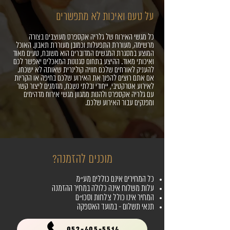
על טעם ואיכות לא מתפשרים
כל מגשי האירוח של גלריה אקספרס מעוצבים בצורה
מרשימה, מעוררת התפעלות וכמובן מעוררת תאבון. האוכל
המוצע במסגרת המגשים המדוברים הוא משובח, טעים מאוד
ואיכותי מאוד. ההיצע בתחום סגנונות המאכלים יאפשר לכם
להעניק לאורחים שלכם חוויה קולינרית שאותה לא ישכחו.
אם אתם רוצים להפוך את האירוע שלכם בחיפה או הקריות
לאירוע אטרקטיבי, ייחודי ובלתי נשכח, מוזמנים ליצור קשר
עם גלריה אקספרס ולהנות ממגוון מגשי אירוח מדהימים
ומפנקים עבור האירוע שלכם.
מוכנים להזמנה?
כל המחירים אינם כוללים מע״מ
עלות משלוח אינה כלולה במחיר
ההזמנה
המחיר אינו כולל צלחות וסכו״ם
תנאי תשלום - במועד האספקה
052-405-5514