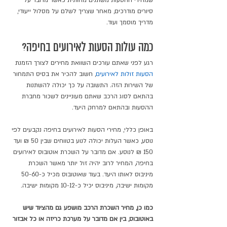
שמחירי ההסעות משתנים מהותית כאשר מדובר על 
סיורים מודרכים, מאחר שצריך לשלם על מסלול ייעודי, 
מדריך מוסמך ועוד. 
כמה עולות הסעות לאירועים בחיפה?
רגע לפני שאתם עורכים השוואת מחירים לצורך הזמנת 
הסעות זולות לאירועים
, חשוב להכיר את בסיס התמחור 
של השירות הזה. התשובה על כך יכולה להשתנות 
בהתאם לסוג הרכב שאתם מעוניינים לשכור מחברת 
ההסעות ובהתאם למרחק היעד. 
באופן כללי, מחירי הסעות לאירועים בחיפה נקבעים לפי 
נוסע, כאשר העלות יכולה לנוע בטווחים שבין 50 ₪ ועד 
150 ₪ לנוסע. אם מדובר על השכרת אוטובוס לאירועים 
בחיפה, המחיר לרוב יהיה זול יותר מאשר השכרת 
מיניבוס לאותו היעד. בעוד שאוטובוס מכיל כ-50-60 
מקומות ישיבה, מיניבוס יכיל כ-10-12 מקומות ישיבה.
כמו כן, מחיר השכרת הרכב מושפע גם מהציוד שיש 
באוטובוס, בין אם מדובר על מערכת כריזה או כל אבזור 