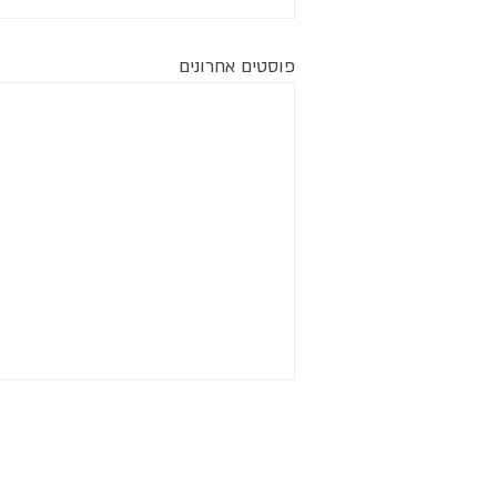
פוסטים אחרונים
חוגגים בגלריה 279:
חתונות
בר / בת מצווה