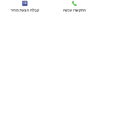
שתכננתם. בגלריה 279 אנו בוחנים כל מקרה ומקרה 
בנפרד וסוגרים חללים אשר מתאמים היטב לסגנון וגודל 
התקשרו עכשיו
קבלת הצעת מחיר
האירוע. תתקשרו עוד היום וקבלו המלצה שתתאים 
דווקא לכם! 
פוסטים אחרונים
הצג הכול