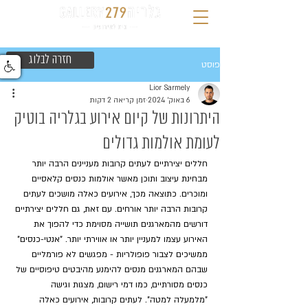
חזרה לבלוג
פוסט
Lior Sarmely
6 באוק׳ 2024
זמן קריאה 2 דקות
היתרונות של קיום אירוע בגלריה בוטיק
לעומת אולמות גדולים
חללים יצירתיים לעתים קרובות מעניינים הרבה יותר 
מבחינת עיצוב ותוכן מאשר אולמות כנסים קלאסיים 
ומוכרים. כתוצאה מכך, אירועים כאלה מושכים לעתים 
קרובות הרבה יותר אורחים. עם זאת, גם חללים יצירתיים 
דורשים מהמארגנים תושייה מסוימת כדי להפוך את 
האירוע עצמו למעניין יותר או אווירתי יותר. "אנטי-כנסים" 
ממשיכים לצבור פופולריות - מפגשים לא פורמליים 
שבהם המארגנים מנסים להימנע מהיבטים טיפוסיים של 
כנסים מסורתיים, כמו דמי רישום, מצגות וגישה 
"מלמעלה למטה". לעתים קרובות, אירועים כאלה 