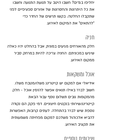
יחליפו בגדים? חשבו היטב על תנועת התנועה וחשבו 
את כל היתרונות והחסרונות של אזורים ספציפיים לפני 
שתקבלו החלטה. בקשו תרשים של החדר כדי 
"להתאים" את המיקום לאירוע.
חניה
חלק מהאורחים מגיעים במונית, אבל בהחלט יהיו כאלה 
שיגיעו במכוניתם. החניה צריכה להיות במרחק סביר 
ממקום האירוע.
אוכל ומשקאות
אידיאלי אם למקום יש קייטרינג משלו/מטבח משלו. 
חשוב לברר באילו תנאים אפשר להזמין אוכל - חלק 
מהמקומות גובים תשלום נוסף עבור הבאת 
קייטרינג/שירותי בנקטים חיצוניים. דמי פקק הם נקודה 
נוספת שיש לברר בהתחלה. לעתים קרובות, האפשרות 
להביא אלכוהול משלכם למקום מפחיתה משמעותית 
את תקציב האירוע.
שירותים נוספים