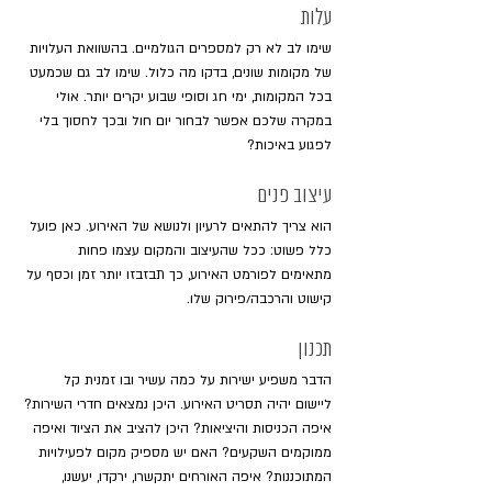
עלות
שימו לב לא רק למספרים הגולמיים. בהשוואת העלויות 
של מקומות שונים, בדקו מה כלול. שימו לב גם שכמעט 
בכל המקומות, ימי חג וסופי שבוע יקרים יותר. אולי 
במקרה שלכם אפשר לבחור יום חול ובכך לחסוך בלי 
לפגוע באיכות?
עיצוב פנים
הוא צריך להתאים לרעיון ולנושא של האירוע. כאן פועל 
כלל פשוט: ככל שהעיצוב והמקום עצמו פחות 
מתאימים לפורמט האירוע, כך תבזבזו יותר זמן וכסף על 
קישוט והרכבה/פירוק שלו.
תכנון
הדבר משפיע ישירות על כמה עשיר ובו זמנית קל 
ליישום יהיה תסריט האירוע. היכן נמצאים חדרי השירות? 
איפה הכניסות והיציאות? היכן להציב את הציוד ואיפה 
ממוקמים השקעים? האם יש מספיק מקום לפעילויות 
המתוכננות? איפה האורחים יתקשרו, ירקדו, יעשנו, 