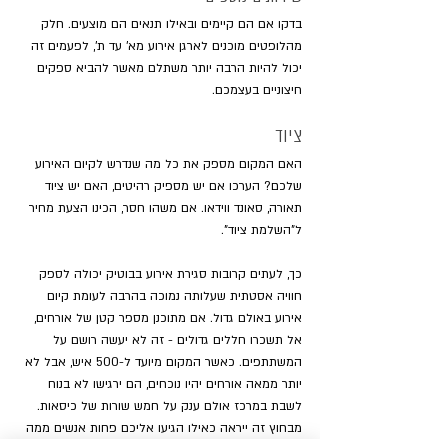
בדקו אם הם קיימים ובאילו תנאים הם מוצעים. חלק 
מהלופטים מוכנים לארגן אירוע מא' עד ת', לפעמים זה 
יכול להיות הרבה יותר משתלם מאשר להביא ספקים 
חיצוניים בעצמכם.
ציוד
האם המקום מספק את כל מה שנדרש לקיום האירוע 
שלכם? הערכו אם יש מספיק רהיטים, האם יש ציוד 
תאורה, סאונד ווידאו. אם משהו חסר, הכינו הצעת מחיר 
ל"השלמת ציוד".
כך, לעתים קרובות סגירת אירוע בבוטיק יכולה לספק 
חוויה אסטתית שעלותה נמוכה בהרבה לעומת קיום 
אירוע באולם גדול. אם מתוכנן מספר קטן של אורחים, 
אל תשכרו חללים גדולים - זה לא יעשה רושם על 
המשתתפים. כאשר המקום מיועד ל-500 איש, אבל לא 
יותר ממאה אורחים יהיו נוכחים, הם ירגישו לא בנוח 
לשבת במרכז אולם ענק על חמש שורות של כיסאות. 
מבחוץ זה ייראה כאילו הגיעו אליכם פחות אנשים ממה 